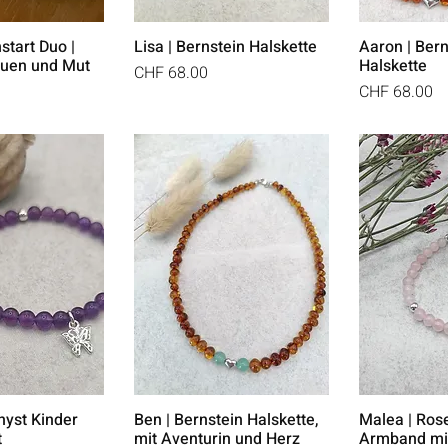
start Duo |
Lisa | Bernstein Halskette
Aaron | Bern
auen und Mut
Halskette
Preis
CHF 68.00
Preis
CHF 68.00
hyst Kinder
Ben | Bernstein Halskette,
Malea | Ros
t
mit Aventurin und Herz
Armband mi