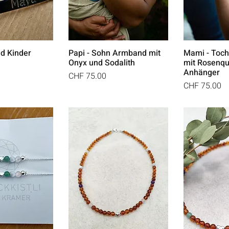
d Kinder
Papi - Sohn Armband mit
Mami - Toc
Onyx und Sodalith
mit Rosenqu
Anhänger
Preis
CHF 75.00
Preis
CHF 75.00