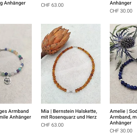
ng Anhänger
Anhänger
Preis
CHF 63.00
Preis
CHF 30.00
iges Armband
Mia | Bernstein Halskette,
Amelie | Sod
Smile Anhänger
mit Rosenquarz und Herz
Armband, mi
Anhänger
Preis
CHF 63.00
Preis
CHF 30.00