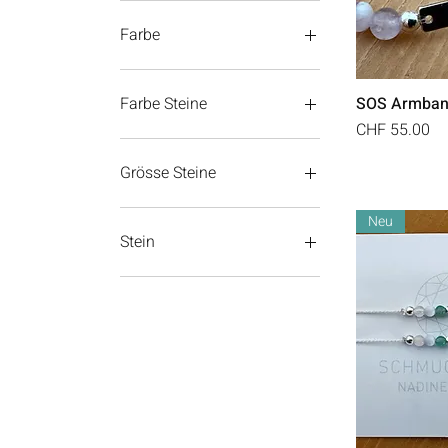
30 CHF
75 CHF
Farbe
SOS Armban
Farbe Steine
Preis
CHF 55.00
Grösse Steine
4-7mm
Neu
4mm
Stein
4mm & 6mm
6mm & 8mm
Amazonit
Amethyst
Amethyst dunkel
Amethyst hell
Aventurin
Baumachat
Bernstein
Diverse Steine