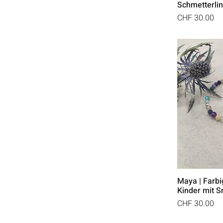
Schmetterli
Preis
CHF 30.00
Maya | Farb
Kinder mit 
Preis
CHF 30.00