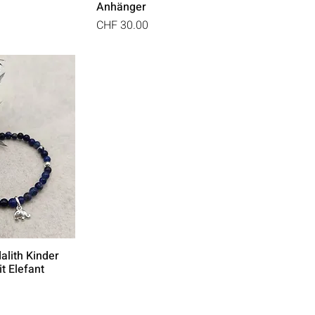
Anhänger
Preis
CHF 30.00
alith Kinder
t Elefant