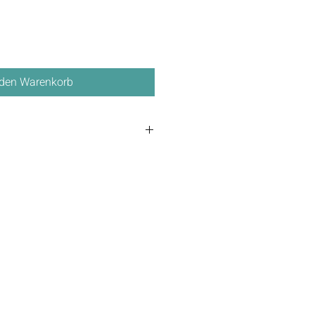
 den Warenkorb
3 – 5 Tage.