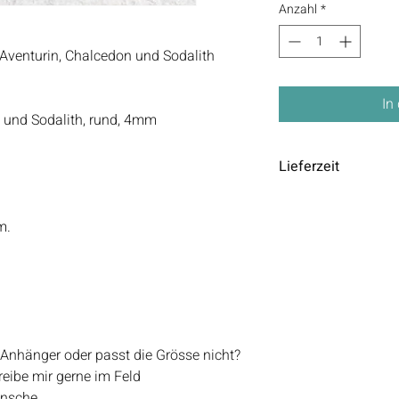
Anzahl
*
 Aventurin, Chalcedon und Sodalith
In
n und Sodalith, rund, 4mm
Lieferzeit
Die Lieferzeit beträgt 
m.
 Anhänger oder passt die Grösse nicht?
reibe mir gerne im Feld
nsche.