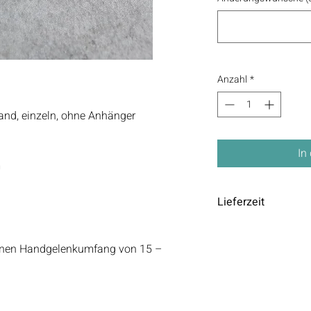
Anzahl
*
nd, einzeln, ohne Anhänger
In
m
Lieferzeit
Die Lieferzeit beträgt 
einen Handgelenkumfang von 15 –