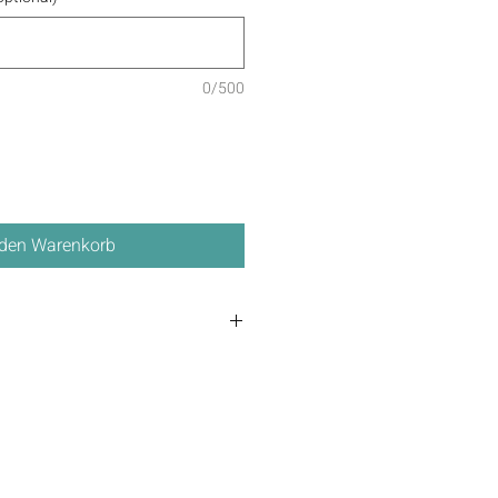
0/500
 den Warenkorb
3 – 5 Tage.